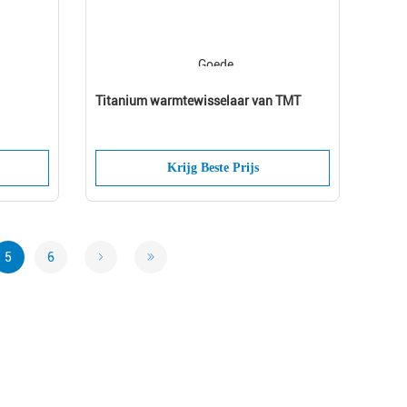
Titanium warmtewisselaar van TMT
Krijg Beste Prijs
5
6