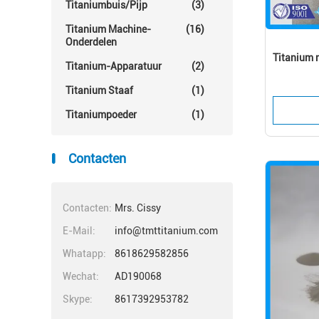
Titaniumbuis/Pijp
(3)
Titanium Machine-
(16)
Onderdelen
Titanium 
Titanium-Apparatuur
(2)
Titanium Staaf
(1)
Titaniumpoeder
(1)
Contacten
Contacten:
Mrs. Cissy
E-Mail:
info@tmttitanium.com
Whatapp:
8618629582856
Wechat:
AD190068
Skype:
8617392953782