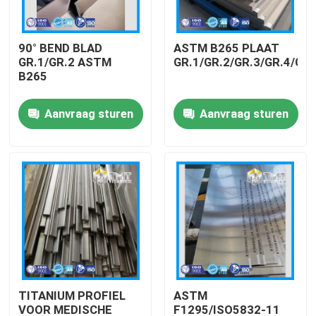
Over ons
90° BEND BLAD
ASTM B265 PLAAT
GR.1/GR.2 ASTM
GR.1/GR.2/GR.3/GR.4/GR.
B265
Fabrieksreis
Aanvraag sturen
Aanvraag sturen
Kwaliteitscontrole
Contacteer ons
Vraag een offerte aan
Titaniumbar
TITANIUM PROFIEL
ASTM
Titanium plaat/plaat
VOOR MEDISCHE
F1295/ISO5832-11