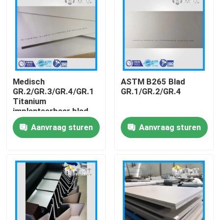
Medisch
ASTM B265 Blad
GR.2/GR.3/GR.4/GR.1
GR.1/GR.2/GR.4
Titanium
implanteerbaar blad
voor medisch gebruik
Aanvraag sturen
Aanvraag sturen
Thuis
Producten
Videos