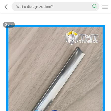
2
/
4