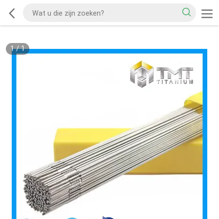
1
/
1