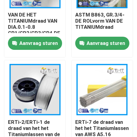
VAN DE HET
ASTM B863, GR.3/4-
Over ons
TITANIUMdraad VAN
DE ROLvorm VAN DE
DIA.0.1-0.8
TITANIUMdraad
GR1/GR2/GR3/GR4 DE
Fabrieksreis
VORM VAN SPOEL
Aanvraag sturen
Aanvraag sturen
Kwaliteitscontrole
Contacteer ons
Vraag een offerte aan
Titaniumbar
ERTi-2/ERTi-1 de
ERTi-7 de draad van
draad van het het
het het Titaniumlassen
Titanium plaat/plaat
Titaniumlassen van de
van AWS A5.16