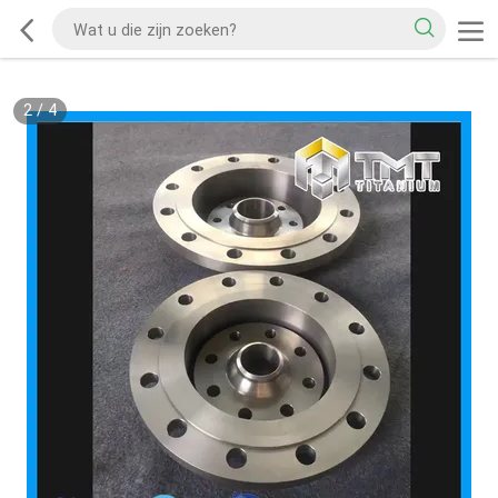
2
/
4