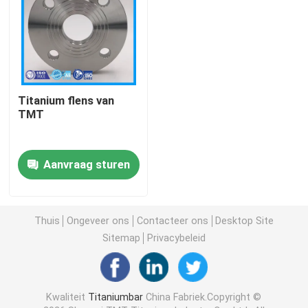
Titanium flens van
TMT
Aanvraag sturen
Thuis
Thuis
Ongeveer ons
Contacteer ons
Desktop Site
Sitemap
Privacybeleid
Producten
Kwaliteit
Titaniumbar
China Fabriek.Copyright ©
Videos