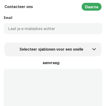
Contacteer ons
Daarna
Email
Selecteer sjablonen voor een snelle
Product prijs
Min.order quantity
aanvraag:
Vraag een staal aan
Meer details